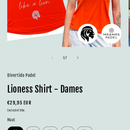
Media
1
openen
van
1
/
7
in
i
modaal
Divertido Padel
Lioness Shirt - Dames
Normale
€29,95 EUR
prijs
Inclusief btw.
Maat