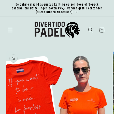
Meteen
De gehele maand augustus korting op een doos of 3-pack
naar de
padelballen! Bestellingen boven €75,- worden gratis verzonden
content
(alleen binnen Nederland)
Winkelwagen
Ga direct naar
productinformatie