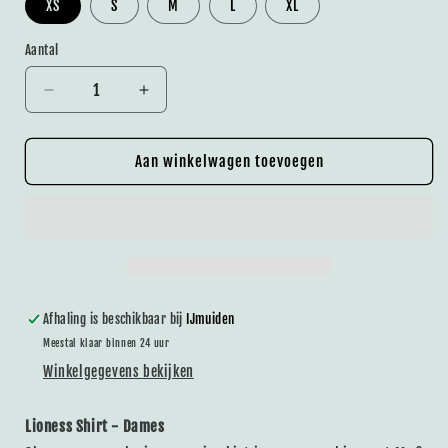
XS
S
M
L
XL
Aantal
Aantal
Aantal
verlagen
verhogen
voor
voor
Lioness
Lioness
Aan winkelwagen toevoegen
Shirt
Shirt
-
-
Dames
Dames
Afhaling is beschikbaar bij
IJmuiden
Meestal klaar binnen 24 uur
Winkelgegevens bekijken
Lioness Shirt - Dames